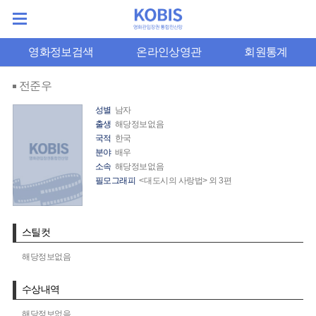
영화정보검색
온라인상영관
회원통계
전준우
성별
남자
출생
해당정보없음
국적
한국
분야
배우
소속
해당정보없음
필모그래피
<대도시의 사랑법> 외 3편
스틸컷
해당정보없음
수상내역
해당정보없음