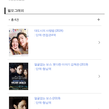
필모그래피
총 4건
대도시의 사랑법 (2024)
: 단역-면접관4역
얼굴없는 보스: 못다한 이야기 감독판 (2019)
: 단역-형님역
얼굴없는 보스 (2019)
: 단역-형님역