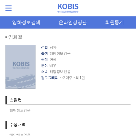
영화정보검색
온라인상영관
회원통계
임희철
성별
남자
출생
해당정보없음
국적
한국
분야
배우
소속
해당정보없음
필모그래피
<오마주> 외 1편
스틸컷
해당정보없음
수상내역
해당정보없음