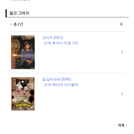
필모그래피
총 2건
오마주 (2021)
: 단역-투자사 직원 1역
잘 살아보세 (2006)
: 단역-복만네 아이들역
목록