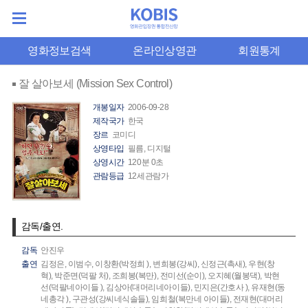
영화정보검색
온라인상영관
회원통계
잘 살아보세 (Mission Sex Control)
개봉일자
2006-09-28
제작국가
한국
장르
코미디
상영타입
필름, 디지털
상영시간
120분 0초
관람등급
12세관람가
감독/출연.
감독
안진우
출연
김정은,
이범수,
이창환(박정희 ),
변희봉(강씨),
신정근(촉새),
우현(창
혁),
박준면(덕팔 처),
조희봉(복만),
전미선(순이),
오지혜(월봉댁),
박현
선(덕팔네아이들 ),
김상아(대머리네아이들),
민지은(간호사 ),
유재현(동
네총각 ),
구관성(강씨네식솔들),
임희철(복만네 아이들),
전재현(대머리