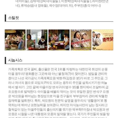
네아이들),
김재석(강씨네식솔들 ),
이현학(강씨네식솔들 ),
라미란(언년
네),
류제승(읍내 깡패들),
곽수정(대머리 처),
주부진(총각 어머니)
스틸컷
시놉시스
가족계획은 전국 꼴찌, 출산율은 전국 1위를 자랑하는 대한민국 최강의 순풍
마을 용두리! 평화롭던 그곳에 때 아닌 불청객(?)이 찾아온다. 밤일을 관리하
겠다고 나선 국가공식 가족계획요원 박현주(김정은 분)가 바로 그 주인공. 그
러나 처녀의 몸으로 피임의 P자도 모르는 용두리 주민을 설득시키기란 하늘
에서 별 따기. 고민 끝에 마을이장 변석구(이범수 분)를 현지에서 조달하여 급
조요원으로 발탁한다. 아이들을 배불리 먹이는 것이 유일한 꿈인 변석구 요원
은 박요원을 뛰어넘는 현장성으로 마을 친구들의 부부잠자리 관리에 탁월한
잠재력을 발휘한다. 특히, 박요원의 전문적 설명을 용두리식 ‘생활용어’로 통
역하는데 뛰어난 표현능력을 보여준다. 하지만 자식농사만이 남는 장사라고
철썩같이 믿는 마을주민들의 출산의지를 꺾기란 역부족!! 마침내 박요원과 변
요원은 시찰을 나온 대통령과 모종의 밀약을 맺는다. 국가가 주민들의 빚을 탕