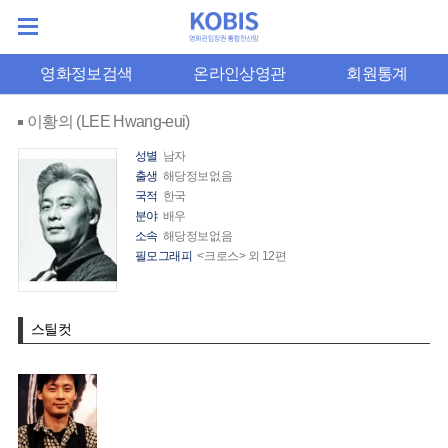
영화정보검색
온라인상영관
회원통계
이황의 (LEE Hwang-eui)
성별
남자
출생
해당정보없음
국적
한국
분야
배우
소속
해당정보없음
필모그래피
<크로스> 외 12편
스틸컷