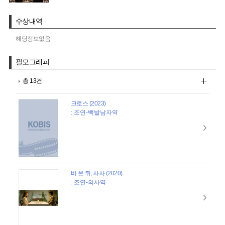
수상내역
해당정보없음
필모그래피
총 13건
크로스 (2023)
: 조연-백발남자역
비 온 뒤, 차차 (2020)
: 조연-의사역