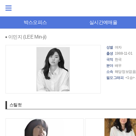
박스오피스
실시간예매율
이민지 (LEE Min-ji)
성별
여자
출생
1988-11-01
국적
한국
분야
배우
소속
해당정보없음
필모그래피
<1승>
스틸컷