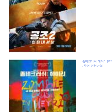
좀비크러쉬: 헤이리 (202
: 주연-민현아역