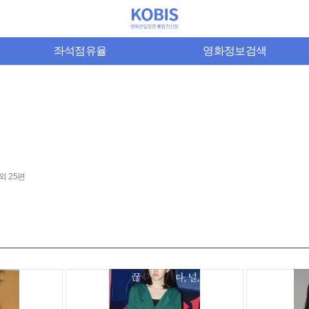
좌석점유율
영화정보검색
 외 25편