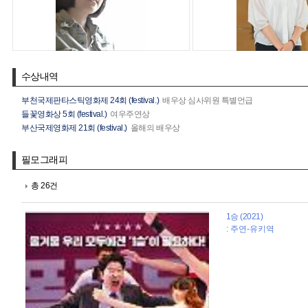
수상내역
부천국제판타스틱영화제 24회 (festival.)
배우상 심사위원 특별언급
들꽃영화상 5회 (festival.)
여우주연상
부산국제영화제 21회 (festival.)
올해의 배우상
필모그래피
총 26건
1승 (2021)
: 주연-유키역