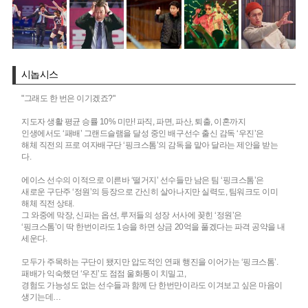
시놉시스
"그래도 한 번은 이기겠죠?"
지도자 생활 평균 승률 10% 미만! 파직, 파면, 파산, 퇴출, 이혼까지
인생에서도 ‘패배’ 그랜드슬램을 달성 중인 배구선수 출신 감독 ‘우진’은
해체 직전의 프로 여자배구단 ‘핑크스톰’의 감독을 맡아 달라는 제안을 받는
다.
에이스 선수의 이적으로 이른바 ‘떨거지’ 선수들만 남은 팀 ‘핑크스톰’은
새로운 구단주 ‘정원’의 등장으로 간신히 살아나지만 실력도, 팀워크도 이미
해체 직전 상태.
그 와중에 막장, 신파는 옵션, 루저들의 성장 서사에 꽂힌 ‘정원’은
‘핑크스톰’이 딱 한번이라도 1승을 하면 상금 20억을 풀겠다는 파격 공약을 내
세운다.
모두가 주목하는 구단이 됐지만 압도적인 연패 행진을 이어가는 ‘핑크스톰’.
패배가 익숙했던 ‘우진’도 점점 울화통이 치밀고,
경험도 가능성도 없는 선수들과 함께 단 한번만이라도 이겨보고 싶은 마음이
생기는데…