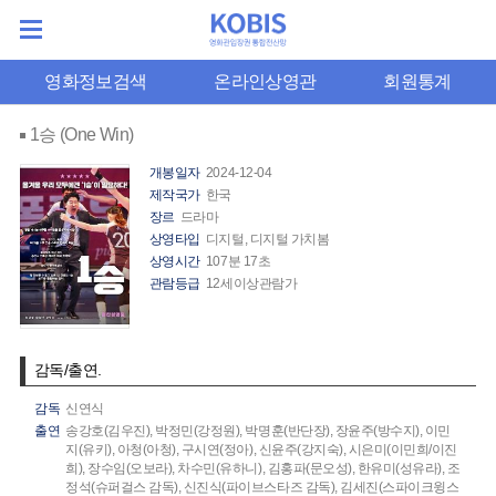
영화정보검색
온라인상영관
회원통계
1승 (One Win)
개봉일자
2024-12-04
제작국가
한국
장르
드라마
상영타입
디지털, 디지털 가치봄
상영시간
107분 17초
관람등급
12세이상관람가
감독/출연.
감독
신연식
출연
송강호(김우진),
박정민(강정원),
박명훈(반단장),
장윤주(방수지),
이민
지(유키),
아청(아청),
구시연(정아),
신윤주(강지숙),
시은미(이민희/이진
희),
장수임(오보라),
차수민(유하니),
김홍파(문오성),
한유미(성유라),
조
정석(슈퍼걸스 감독),
신진식(파이브스타즈 감독),
김세진(스파이크윙스