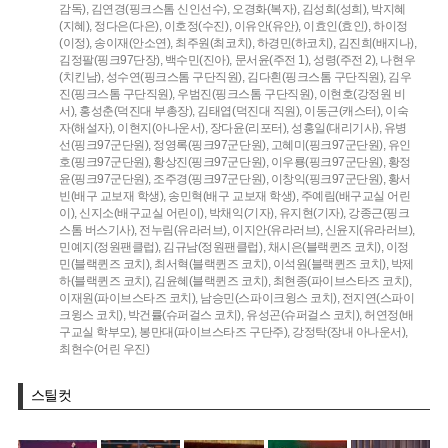
감독),
김연경(핑크스톰 신인선수),
오경화(복자),
김성희(성희),
박지혜
(지혜),
정다은(다은),
이호정(수진),
이유안(유안),
이효인(효인),
하이정
(이정),
송이재(안소연),
최주원(최코치),
하경민(하코치),
김진희(배지나),
김정팔(핑크97단장),
백수민(진아),
문서윤(주전 1),
성령(주전 2),
나현우
(치킨남),
성수연(핑크스톰 구단직원),
김다흰(핑크스톰 구단직원),
김우
진(핑크스톰 구단직원),
우범진(핑크스톰 구단직원),
이현호(강정원 비
서),
홍성춘(덕진대 부총장),
김태엽(덕진대 직원),
이동근(캐스터),
이숙
자(해설자),
이현지(아나운서),
장다윤(리포터),
성홍일(대리기사),
유병
선(핑크97군단원),
정영록(핑크97군단원),
고혜미(핑크97군단원),
유인
호(핑크97군단원),
황상진(핑크97군단원),
이우룡(핑크97군단원),
황정
윤(핑크97군단원),
조주경(핑크97군단원),
이창익(핑크97군단원),
황서
빈(배구 교보재 학생),
송민혁(배구 교보재 학생),
주예림(배구교실 어린
이),
신지소(배구교실 어린이),
박채익(기자),
유지현(기자),
강종근(핑크
스톰 버스기사),
전누림(유라러브),
이지안(유라러브),
신윤지(유라러브),
민예지(정원팬클럽),
김규남(정원팬클럽),
채시은(블랙퀸즈 코치),
이정
민(블랙퀸즈 코치),
최서혁(블랙퀸즈 코치),
이석원(블랙퀸즈 코치),
박제
하(블랙퀸즈 코치),
김윤혜(블랙퀸즈 코치),
최현종(파이브스타즈 코치),
이재원(파이브스타즈 코치),
남승민(스파이크윙스 코치),
전지연(스파이
크윙스 코치),
박건률(슈퍼걸스 코치),
유성곤(슈퍼걸스 코치),
허연정(배
구교실 학부모),
봉만대(파이브스타즈 구단주),
강정탁(장내 아나운서),
최현수(어린 우진)
스틸컷