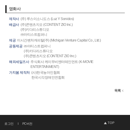
영화사
제작사
(주) 루스이소니도스 (Luz Y Sonidos)
배급사
(주)콘텐츠지오 (CONTENT ZIO Inc.)
(주)키다리스튜디오
㈜아티스트컴퍼니
제공
미시간벤처캐피탈(주) (Michigan Venture Capital Co., Ltd.)
공동제공
㈜아티스트컴퍼니
(주)키다리스튜디오
(주)콘텐츠지오 (CONTENT ZIO Inc.)
해외세일즈사
주식회사 케이무비엔터테인먼트 (K-MOVIE
ENTERTAINMENT)
가치봄 제작처
(사)한국농아인협회
한국시각장애인연합회
목록
TOP
로그인
PC버전