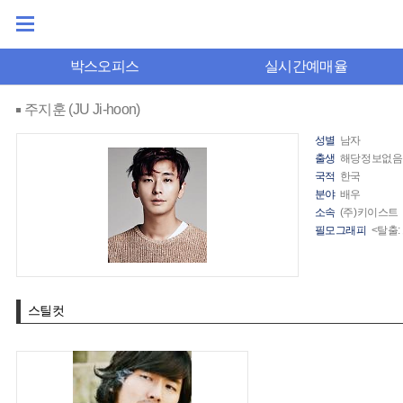
박스오피스
실시간예매율
주지훈 (JU Ji-hoon)
성별
남자
출생
해당정보없음
국적
한국
분야
배우
소속
(주)키이스트
필모그래피
<탈출:
스틸컷