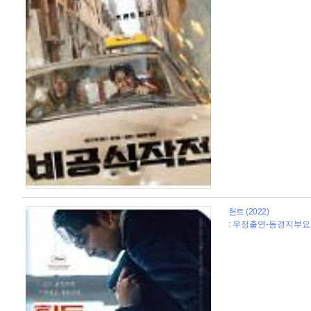
헌트 (2022)
: 우정출연-동경지부요