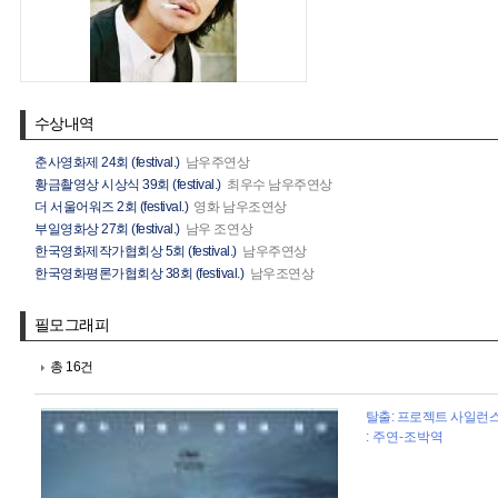
수상내역
춘사영화제 24회 (festival.)
남우주연상
황금촬영상 시상식 39회 (festival.)
최우수 남우주연상
더 서울어워즈 2회 (festival.)
영화 남우조연상
부일영화상 27회 (festival.)
남우 조연상
한국영화제작가협회상 5회 (festival.)
남우주연상
한국영화평론가협회상 38회 (festival.)
남우조연상
필모그래피
총 16건
탈출: 프로젝트 사일런스 (
: 주연-조박역