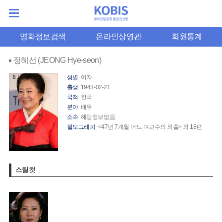
영화정보검색
온라인상영관
회원통계
정혜선 (JEONG Hye-seon)
성별
여자
출생
1943-02-21
국적
한국
분야
배우
소속
해당정보없음
필모그래피
<47년 7개월 어느 여교수의 외출> 외 18편
스틸컷