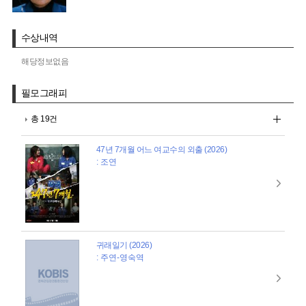
수상내역
해당정보없음
필모그래피
총 19건
47년 7개월 어느 여교수의 외출 (2026)
: 조연
귀래일기 (2026)
: 주연-영숙역