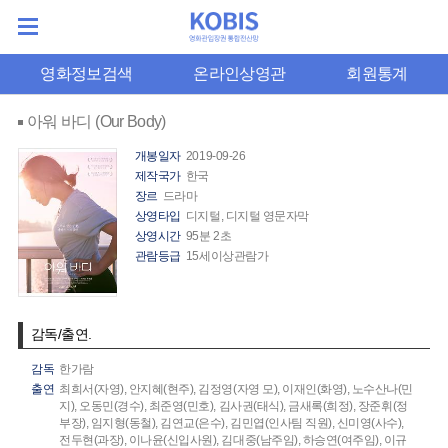
영화정보검색
온라인상영관
회원통계
아워 바디 (Our Body)
개봉일자
2019-09-26
제작국가
한국
장르
드라마
상영타입
디지털, 디지털 영문자막
상영시간
95분 2초
관람등급
15세이상관람가
감독/출연.
감독
한가람
출연
최희서(자영),
안지혜(현주),
김정영(자영 모),
이재인(화영),
노수산나(민
지),
오동민(경수),
최준영(민호),
김사권(태식),
금새록(희정),
장준휘(정
부장),
임지형(동철),
김연교(은수),
김민엽(인사팀 직원),
신미영(사수),
전두현(과장),
이나윤(신입사원),
김대중(남주임),
하승연(여주임),
이규