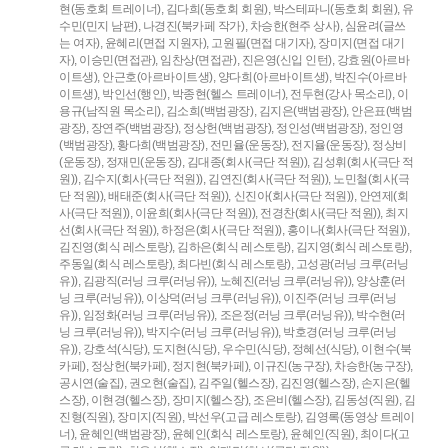
현(동호회 트레이너),
김다희(동호회 회원),
박스테파니(동호회 회원),
유
수민(민지 남편),
나경진(북카페 작가),
차승한(현주 상사),
심윤려(글쓰
는 여자),
윤혜리(면접 지원자),
고원필(면접 대기자),
장미지(면접 대기
자),
이승민(면접관),
임찬상(면접관),
진은영(신입 인턴),
강효원(아르바
이트생),
안근호(아르바이트생),
양다희(아르바이트생),
박진수(아르바
이트생),
박인선(행인),
박종현(헬스 트레이너),
전두현(강사 목소리),
이
용규(남직원 목소리),
김소희(백범광장),
김지은(백범광장),
안은표(백범
광장),
장연주(백범광장),
정상헌(백범광장),
정인성(백범광장),
정인영
(백범광장),
황다희(백범광장),
전민율(운동장),
전지율(운동장),
정상비
(운동장),
정재민(운동장),
김대종(회사(극단 적원)),
김성휘(회사(극단 적
원)),
김수지(회사(극단 적원)),
김연진(회사(극단 적원)),
노민철(회사(극
단 적원)),
배태준(회사(극단 적원)),
신진아(회사(극단 적원)),
안연제(회
사(극단 적원)),
이윤희(회사(극단 적원)),
전경찬(회사(극단 적원)),
최지
선(회사(극단 적원)),
하정은(회사(극단 적원)),
홍이나(회사(극단 적원)),
김진영(회식 레스토랑),
김하은(회식 레스토랑),
김지영(회식 레스토랑),
주동일(회식 레스토랑),
최다빈(회식 레스토랑),
고성광(러닝 크루(러닝
유)),
김광직(러닝 크루(러닝유)),
노혜진(러닝 크루(러닝유)),
양상훈(러
닝 크루(러닝유)),
이상덕(러닝 크루(러닝유)),
이진주(러닝 크루(러닝
유)),
임정화(러닝 크루(러닝유)),
조은정(러닝 크루(러닝유)),
박수현(러
닝 크루(러닝유)),
박지수(러닝 크루(러닝유)),
박호경(러닝 크루(러닝
유)),
강호석(식당),
도지현(식당),
우수민(식당),
정혜선(식당),
이현수(북
카페),
정상헌(북카페),
정지현(북카페),
이규진(농구장),
차승한(농구장),
공시연(술집),
권오현(술집),
김주일(헬스장),
김진영(헬스장),
손지은(헬
스장),
이현경(헬스장),
장미지(헬스장),
조은비(헬스장),
김동성(직원),
김
진형(직원),
장미지(직원),
박선우(고급 레스토랑),
김영록(동영상 트레이
너),
윤혜인(백범광장),
윤혜인(회식 레스토랑),
윤혜인(직원),
최이다(고