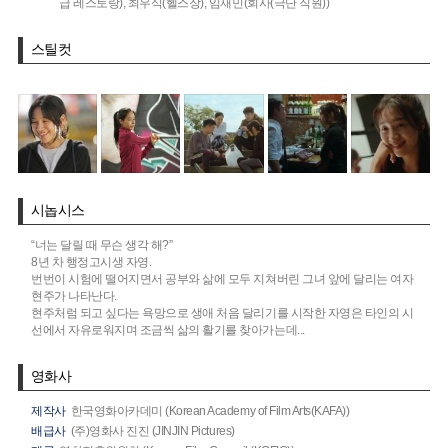
급 레스토랑),
최우식(헬스장),
임재민(회사(극단 직원))
스틸컷
시놉시스
“너는 달릴 때 무슨 생각 해?”
8년 차 행정고시생 자영.
번번이 시험에 떨어지면서 공부와 삶에 모두 지쳐버린 그녀 앞에 달리는 여자
현주가 나타난다.
현주처럼 되고 싶다는 욕망으로 생애 처음 달리기를 시작한 자영은 타인의 시
선에서 자유로워지며 조금씩 삶의 활기를 찾아가는데...
영화사
제작사
한국영화아카데미 (Korean Academy of Film Arts(KAFA))
배급사
(주)영화사 진진 (JINJIN Pictures)