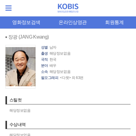
영화정보검색
온라인상영관
회원통계
장광 (JANG Kwang)
성별
남자
출생
해당정보없음
국적
한국
분야
배우
소속
해당정보없음
필모그래피
<다윗> 외 63편
스틸컷
해당정보없음
수상내역
해당정보없음