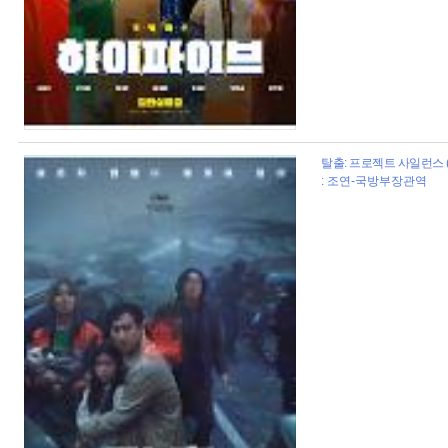
탈출: 프로젝트 사일런스 (2
: 조연-국방부장관역