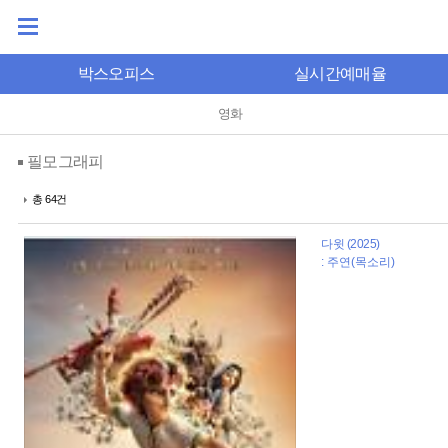
박스오피스
실시간예매율
영화
필모그래피
총 64건
다윗 (2025)
: 주연(목소리)