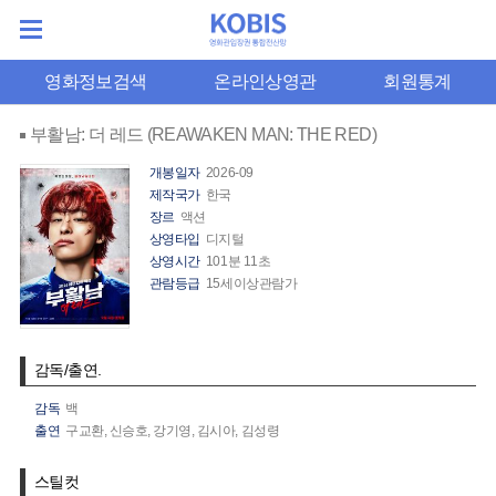
영화정보검색
온라인상영관
회원통계
부활남: 더 레드 (REAWAKEN MAN: THE RED)
개봉일자
2026-09
제작국가
한국
장르
액션
상영타입
디지털
상영시간
101분 11초
관람등급
15세이상관람가
감독/출연.
감독
백
출연
구교환,
신승호,
강기영,
김시아,
김성령
스틸컷