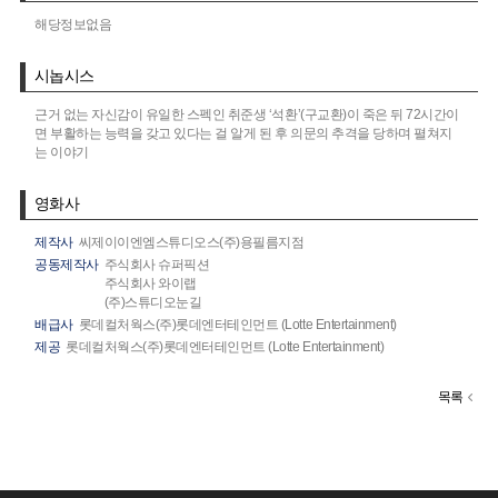
해당정보없음
시놉시스
근거 없는 자신감이 유일한 스펙인 취준생 ‘석환’(구교환)이 죽은 뒤 72시간이
면 부활하는 능력을 갖고 있다는 걸 알게 된 후 의문의 추격을 당하며 펼쳐지
는 이야기
영화사
제작사
씨제이이엔엠스튜디오스(주)용필름지점
공동제작사
주식회사 슈퍼픽션
주식회사 와이랩
(주)스튜디오눈길
배급사
롯데컬처웍스(주)롯데엔터테인먼트 (Lotte Entertainment)
제공
롯데컬처웍스(주)롯데엔터테인먼트 (Lotte Entertainment)
목록