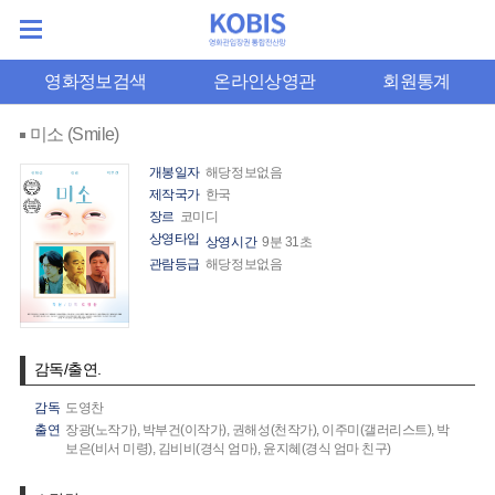
영화정보검색
온라인상영관
회원통계
미소 (Smile)
개봉일자
해당정보없음
제작국가
한국
장르
코미디
상영타입
상영시간
9분 31초
관람등급
해당정보없음
감독/출연.
감독
도영찬
출연
장광(노작가),
박부건(이작가),
권해성(천작가),
이주미(갤러리스트),
박
보은(비서 미령),
김비비(경식 엄마),
윤지혜(경식 엄마 친구)