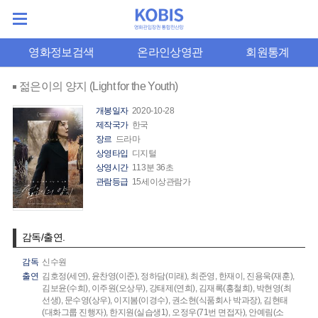
영화정보검색
온라인상영관
회원통계
젊은이의 양지 (Light for the Youth)
개봉일자
2020-10-28
제작국가
한국
장르
드라마
상영타입
디지털
상영시간
113분 36초
관람등급
15세이상관람가
감독/출연.
감독
신수원
출연
김호정(세연),
윤찬영(이준),
정하담(미래),
최준영,
한재이,
진용욱(재훈),
김보윤(수희),
이주원(오상무),
강태제(연희),
김재록(홍철희),
박현영(최
선생),
문수영(상우),
이지봄(이경수),
권소현(식품회사 박과장),
김현태
(대화그룹 진행자),
한지원(실습생1),
오정우(71번 면접자),
안예림(소