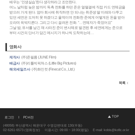
배우는 ‘인생실습’한다 생각하라고 조언한다.
여느 날처럼 늦은 밤까지 독촉 전화를 하던 준은 얼떨결에 직접 카드 연체금을
받으러 가게 된다. 엄마 회사에 취직하면 안 되냐는 취준생 딸 미래와 다투고
있던 세연은 도저히 못 하겠다고 울먹이며 전화한 준에게 어떻게든 돈을 받아
오라며 윽박지른다. 그리고 다시 걸려온 전화. “…연체자가 죽었어요”
그날 밤, 유서를 남긴 채 사라진 준이 변사체로 발견된 후 세연에게는 준으로
부터 사건의 단서가 담긴 메시지가 하나씩 도착하는데…
영화사
제작사
(주)준필름 (JUNE Film)
배급사
(주)리틀빅픽쳐스 (Little Big Pictures)
해외세일즈사
(주)화인컷 (Finecut Co., Ltd.)
목록
TOP
로그인
PC버전
(48058) 부산광역시 해운대구 수영강변대로 130(우동)
02-6261-6573 (영화정보)
이용시간: 09:00 ~ 18:00(평일)
E-mail: kobis@kofic.or.kr