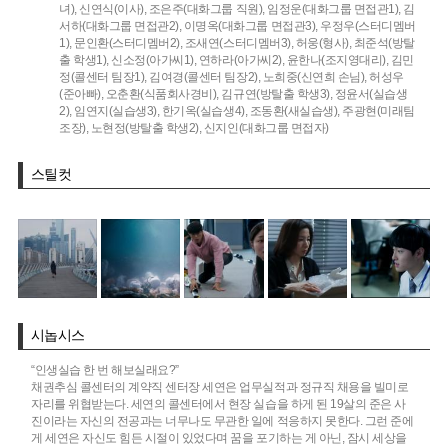
녀),
신연식(이사),
조은주(대화그룹 직원),
임정운(대화그룹 면접관1),
김
서하(대화그룹 면접관2),
이명옥(대화그룹 면접관3),
우정우(스터디멤버
1),
문인환(스터디멤버2),
조새연(스터디멤버3),
허웅(형사),
최준석(방탈
출 학생1),
신소정(아가씨1),
연하라(아가씨2),
윤한나(조지영대리),
김민
정(콜센터 팀장1),
김여경(콜센터 팀장2),
노희중(신연희 손님),
허성우
(준아빠),
오춘환(식품회사경비),
김규연(방탈출 학생3),
정윤서(실습생
2),
임연지(실습생3),
한기옥(실습생4),
조동환(새실습생),
주광현(미래팀
조장),
노현정(방탈출 학생2),
신지인(대화그룹 면접자)
스틸컷
시놉시스
“인생실습 한 번 해보실래요?”
채권추심 콜센터의 계약직 센터장 세연은 업무실적과 정규직 채용을 빌미로
자리를 위협받는다. 세연의 콜센터에서 현장 실습을 하게 된 19살의 준은 사
진이라는 자신의 전공과는 너무나도 무관한 일에 적응하지 못한다. 그런 준에
게 세연은 자신도 힘든 시절이 있었다며 꿈을 포기하는 게 아닌, 잠시 세상을