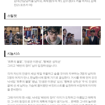
김대근(남남커플 남자1),
최재원(두석 부),
김수경(3:1 커플 여자1),
김예
진(스포츠카 여)
스틸컷
시놉시스
‘최후의 불꽃’, ‘인생은 미완성’, ‘행복은 성적순’
그리고 ‘배반의 장미’ 님이 입장하셨습니다.
각자 자신의 인생이 세상 제일 우울하고 슬플 것이라 자부하는 3명의 남자와
1명의 여자가 만나, 한날한시에 함께 가기로 결심한다. 거사를 위해 먼저 모인
닉네임 ‘최후의 불꽃’ 병남, ‘인생은 미완성’ 심선, ‘행복은 성적순’ 두석. 인생의
끝에 선 세 남자는 가슴에 품어왔던 버킷리스트를 실천하며 비장하게 마지막
을 준비한다.
그때 마지막 한 사람, 닉네임 ‘배반의 장미’ 미지가 도착하고 아름답고 매력적
인 그녀의 등장으로 모두의 계획에 차질이 생기는데… 완벽한 그녀의 놀라운