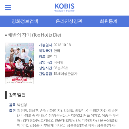
영화정보검색
온라인상영관
회원통계
배반의 장미 (Too Hot to Die)
개봉일자
2018-10-18
제작국가
한국
장르
코미디
상영타입
디지털
상영시간
98분 39초
관람등급
15세이상관람가
감독/출연.
감독
박진영
출연
김인권,
정상훈,
손담비(이미지),
김성철,
박철민,
이수정(기자1),
이승은
(시나리오 속 아내),
이정우(손님1),
서지은(3:1 커플 여자3),
이종수(두석
형),
김태형(성난고객남2),
안준태(헬멧남),
남기주(환자2),
문득산(클럽
웨이터),
임용순(기부단체 이사장),
정종훈(영화관계자),
정종훈(의사),