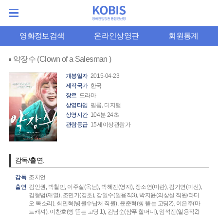
영화정보검색
온라인상영관
회원통계
약장수 (Clown of a Salesman )
개봉일자
2015-04-23
제작국가
한국
장르
드라마
상영타입
필름, 디지털
상영시간
104분 24초
관람등급
15세이상관람가
감독/출연.
감독
조치언
출연
김인권,
박철민,
이주실(옥님),
박혜진(영자),
장소연(미란),
김기연(미선),
김형범(재열),
조민기(경호),
강일수(일용직3),
박지윤(의상실 직원/라디
오 목소리),
최민혁(병원수납처 직원),
윤준혁(삥 뜯는 고딩2),
이은주(마
트캐셔),
이찬호(삥 뜯는 고딩 1),
김남순(샴푸 할머니),
임석진(일용직2)