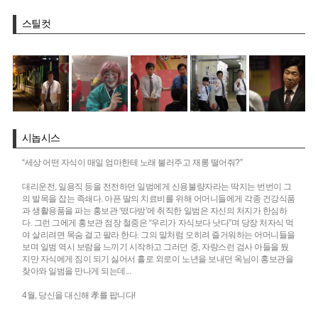
스틸컷
시놉시스
“세상 어떤 자식이 매일 엄마한테 노래 불러주고 재롱 떨어줘?”
대리운전, 일용직 등을 전전하던 일범에게 신용불량자라는 딱지는 번번이 그
의 발목을 잡는 족쇄다. 아픈 딸의 치료비를 위해 어머니들에게 각종 건강식품
과 생활용품을 파는 홍보관 ‘떴다방’에 취직한 일범은 자신의 처지가 한심하
다. 그런 그에게 홍보관 점장 철중은 “우리가 자식보다 낫다”며 당장 처자식 먹
여 살리려면 목숨 걸고 팔라 한다. 그의 말처럼 오히려 즐거워하는 어머니들을
보며 일범 역시 보람을 느끼기 시작하고 그러던 중, 자랑스런 검사 아들을 뒀
지만 자식에게 짐이 되기 싫어서 홀로 외로이 노년을 보내던 옥님이 홍보관을
찾아와 일범을 만나게 되는데...
4월, 당신을 대신해 孝를 팝니다!