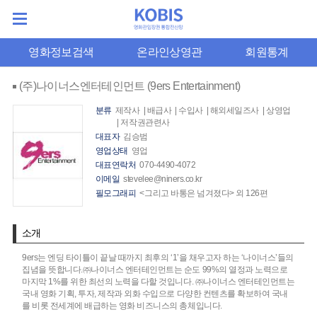
영화정보검색
온라인상영관
회원통계
(주)나이너스엔터테인먼트 (9ers Entertainment)
분류
제작사 | 배급사 | 수입사 | 해외세일즈사 | 상영업
| 저작권관련사
대표자
김승범
영업상태
영업
대표연락처
070-4490-4072
이메일
stevelee@niners.co.kr
필모그래피
<그리고 바통은 넘겨졌다> 외 126편
소개
9ers는 엔딩 타이틀이 끝날 때까지 최후의 ‘1’을 채우고자 하는 ‘나이너스’들의
집념을 뜻합니다.㈜나이너스 엔터테인먼트는 순도 99%의 열정과 노력으로
마지막 1%를 위한 최선의 노력을 다할 것입니다. ㈜나이너스 엔터테인먼트는
국내 영화 기획, 투자, 제작과 외화 수입으로 다양한 컨텐츠를 확보하여 국내
를 비롯 전세계에 배급하는 영화 비즈니스의 총체입니다.