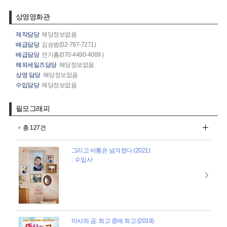
상영영화관
제작담당
해당정보없음
배급담당
김승범(02-797-7271)
배급담당
연기흠(070-4490-4069 )
해외세일즈담당
해당정보없음
상영 담당
해당정보없음
수입담당
해당정보없음
필모그래피
총 127건
그리고 바통은 넘겨졌다 (2021)
: 수입사
마샤와 곰: 최고 중에 최고 (2019)