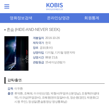
영화정보검색
온라인상영관
회원통계
혼숨 (HIDE-AND-NEVER SEEK)
개봉일자
2016-10-26
제작국가
한국
장르
공포(호러)
상영타입
디지털, 디지털 영문자막
상영시간
88분 21초
관람등급
15세이상관람가
감독/출연.
감독
이두환
출연
류덕환,
조복래,
이수빈(선영),
박형서(무덤귀신분장남),
조동혁(야광대
역),
이규섭(무덤경비),
조혜원(편의점알바녀),
정순원(경진),
박윤호(고
시원 주인),
정성일(혼숨동영상 영상통화남)