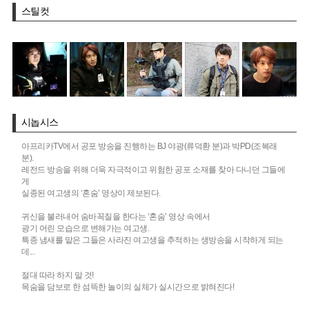
스틸컷
시놉시스
아프리카TV에서 공포 방송을 진행하는 BJ 야광(류덕환 분)과 박PD(조복래
분).
레전드 방송을 위해 더욱 자극적이고 위험한 공포 소재를 찾아 다니던 그들에
게
실종된 여고생의 ‘혼숨’ 영상이 제보된다.
귀신을 불러내어 숨바꼭질을 한다는 ‘혼숨’ 영상 속에서
광기 어린 모습으로 변해가는 여고생.
특종 냄새를 맡은 그들은 사라진 여고생을 추적하는 생방송을 시작하게 되는
데...
절대 따라 하지 말 것!
목숨을 담보로 한 섬뜩한 놀이의 실체가 실시간으로 밝혀진다!