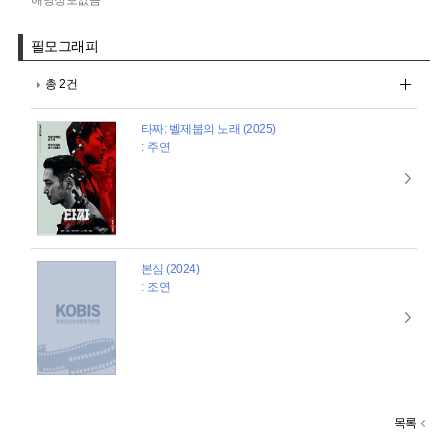
해당정보없음
필모그래피
총 2건
타짜: 벨제붑의 노래 (2025)
: 주연
본심 (2024)
: 조연
목록