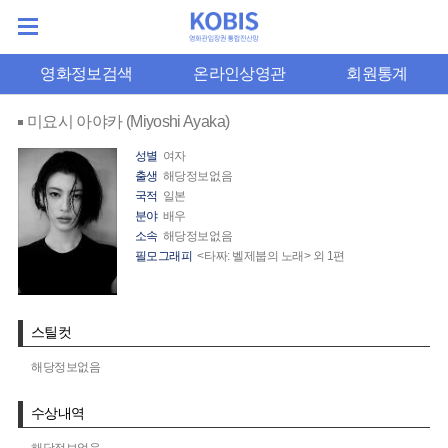
영화정보검색
온라인상영관
회원통계
미요시 아야카 (Miyoshi Ayaka)
성별
여자
출생
해당정보없음
국적
일본
분야
배우
소속
해당정보없음
필모그래피
<타짜: 벨제붑의 노래> 외 1편
스틸컷
해당정보없음
수상내역