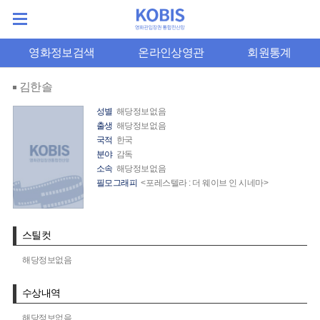
영화정보검색
온라인상영관
회원통계
김한솔
성별
해당정보없음
출생
해당정보없음
국적
한국
분야
감독
소속
해당정보없음
필모그래피
<포레스텔라 : 더 웨이브 인 시네마>
스틸컷
해당정보없음
수상내역
해당정보없음