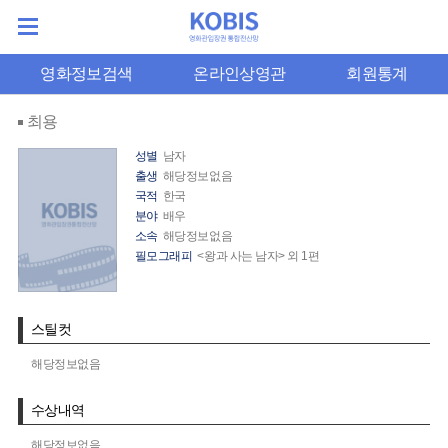
영화정보검색
온라인상영관
회원통계
최용
성별
남자
출생
해당정보없음
국적
한국
분야
배우
소속
해당정보없음
필모그래피
<왕과 사는 남자> 외 1편
스틸컷
해당정보없음
수상내역
해당정보없음