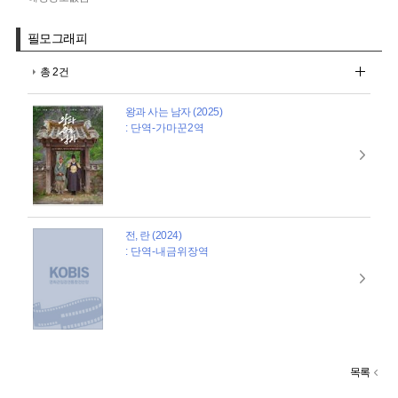
필모그래피
총 2건
왕과 사는 남자 (2025)
: 단역-가마꾼2역
전, 란 (2024)
: 단역-내금위장역
목록