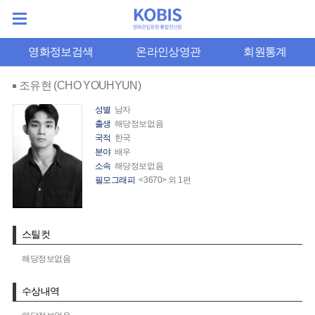
영화정보검색
온라인상영관
회원통계
조유현 (CHO YOUHYUN)
성별
남자
출생
해당정보없음
국적
한국
분야
배우
소속
해당정보없음
필모그래피
<3670> 외 1편
스틸컷
해당정보없음
수상내역