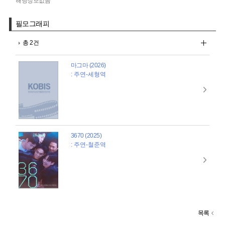
해당정보없음
필모그래피
총 2건
마그마 (2026)
: 주연-세형역
3670 (2025)
: 주연-철준역
목록