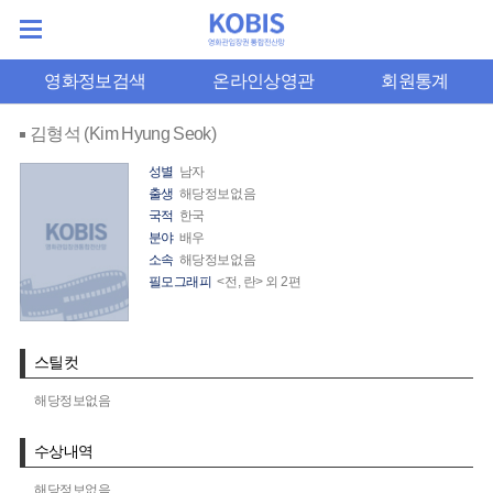
영화정보검색
온라인상영관
회원통계
김형석 (Kim Hyung Seok)
성별
남자
출생
해당정보없음
국적
한국
분야
배우
소속
해당정보없음
필모그래피
<전, 란> 외 2편
스틸컷
해당정보없음
수상내역
해당정보없음