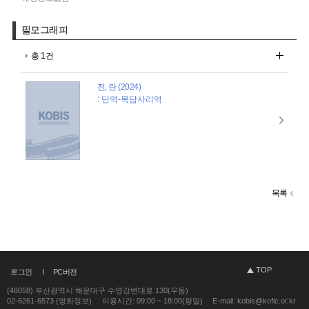
필모그래피
총 1건
전, 란 (2024)
: 단역-목담사리역
목록
TOP
로그인
PC버전
(48058) 부산광역시 해운대구 수영강변대로 130(우동)
02-6261-6573 (영화정보)
이용시간: 09:00 ~ 18:00(평일)
E-mail: kobis@kofic.or.kr