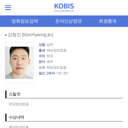
영화정보검색
온라인상영관
회원통계
김형진 (Kim Hyeong jin)
성별
남자
출생
해당정보없음
국적
한국
분야
배우
소속
해당정보없음
필모그래피
<전, 란>
스틸컷
해당정보없음
수상내역
해당정보없음