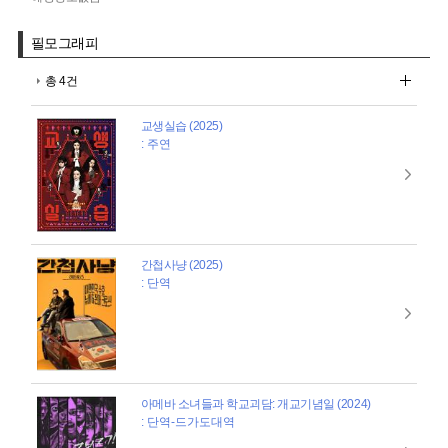
필모그래피
총 4건
교생실습 (2025)
: 주연
간첩사냥 (2025)
: 단역
아메바 소녀들과 학교괴담: 개교기념일 (2024)
: 단역-드가도대역