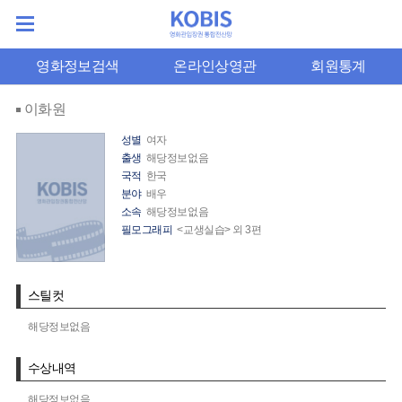
영화정보검색
온라인상영관
회원통계
이화원
성별
여자
출생
해당정보없음
국적
한국
분야
배우
소속
해당정보없음
필모그래피
<교생실습> 외 3편
스틸컷
해당정보없음
수상내역
해당정보없음