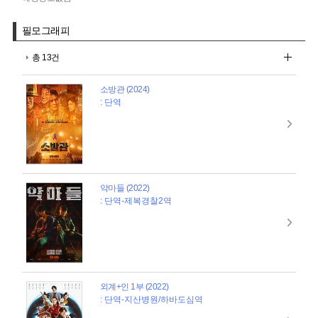
필모그래피
총 13건
소방관 (2024)
: 단역
악마들 (2022)
: 단역-제복경찰2역
외계+인 1부 (2022)
: 단역-지산병원/하바도심역