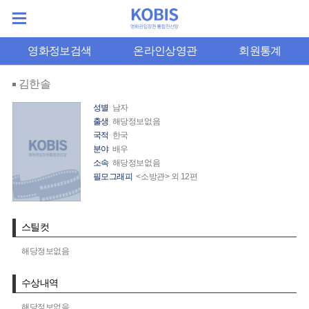
영화정보검색
온라인상영관
회원통계
김한솔
성별
남자
출생
해당정보없음
국적
한국
분야
배우
소속
해당정보없음
필모그래피
<소방관> 외 12편
스틸컷
해당정보없음
수상내역
해당정보없음