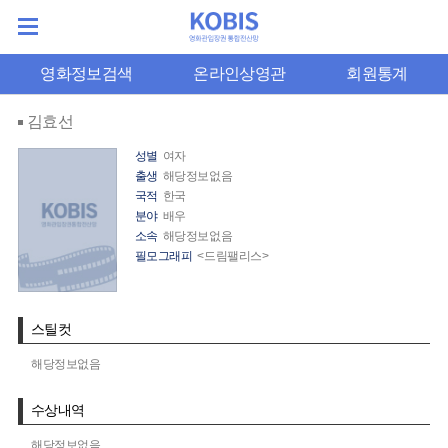
영화정보검색
온라인상영관
회원통계
김효선
성별
여자
출생
해당정보없음
국적
한국
분야
배우
소속
해당정보없음
필모그래피
<드림팰리스>
스틸컷
해당정보없음
수상내역
해당정보없음