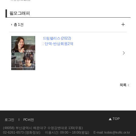
필모그래피
총 1건
드림팰리스 (2022)
: 단역-반상회원2역
목록
TOP
로그인
PC버전
(48058) 부산광역시 해운대구 수영강변대로 130(우동)
02-6261-6573 (영화정보)
이용시간: 09:00 ~ 18:00(평일)
E-mail: kobis@kofic.or.kr