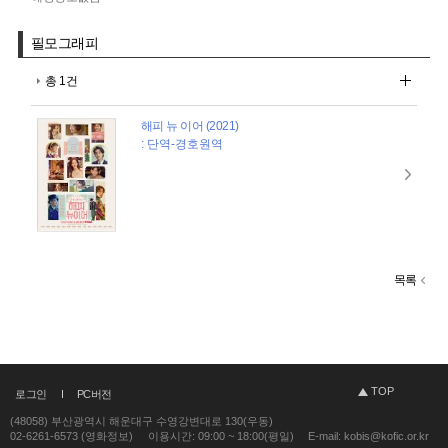
필모그래피
총 1건
해피 뉴 이어 (2021)
: 단역-경호원역
목록
TOP
로그인
PC버전
(48058) 부산광역시 해운대구 수영강변대로 130(우동)
02-6261-6573 (영화정보)
이용시간: 09:00 ~ 18:00(평일)
E-mail: kobis@kofic.or.kr