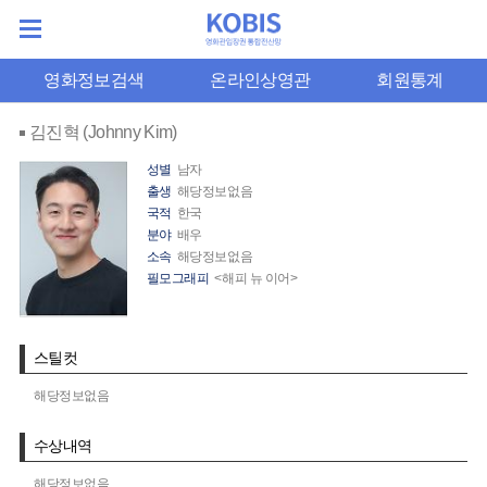
영화정보검색
온라인상영관
회원통계
김진혁 (Johnny Kim)
성별
남자
출생
해당정보없음
국적
한국
분야
배우
소속
해당정보없음
필모그래피
<해피 뉴 이어>
스틸컷
해당정보없음
수상내역
해당정보없음