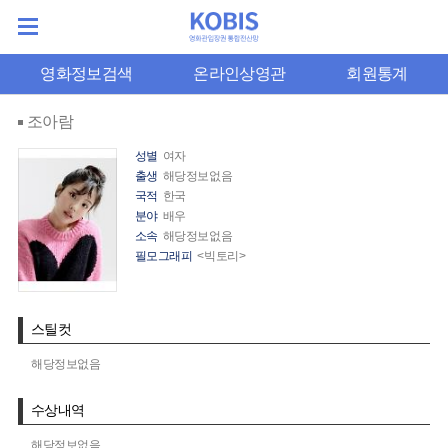
영화정보검색
온라인상영관
회원통계
조아람
성별
여자
출생
해당정보없음
국적
한국
분야
배우
소속
해당정보없음
필모그래피
<빅토리>
스틸컷
해당정보없음
수상내역
해당정보없음