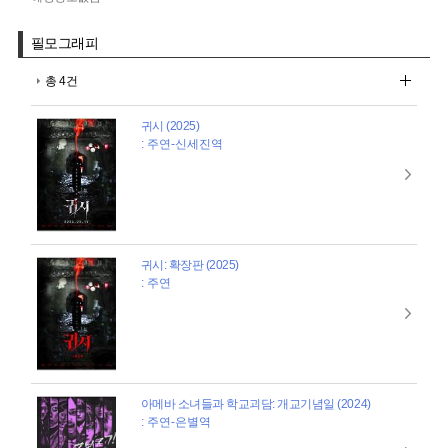
필모그래피
총 4건
귀시 (2025)
: 주연-신세진역
귀시: 확장판 (2025)
: 주연
아메바 소녀들과 학교괴담: 개교기념일 (2024)
: 주연-은별역