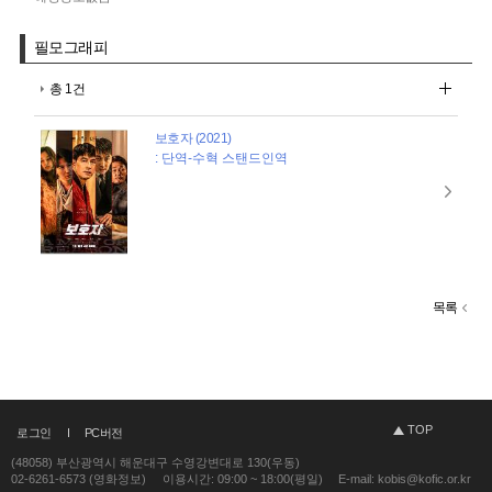
필모그래피
총 1건
보호자 (2021)
: 단역-수혁 스탠드인역
목록
TOP
로그인
PC버전
(48058) 부산광역시 해운대구 수영강변대로 130(우동)
02-6261-6573 (영화정보)
이용시간: 09:00 ~ 18:00(평일)
E-mail: kobis@kofic.or.kr