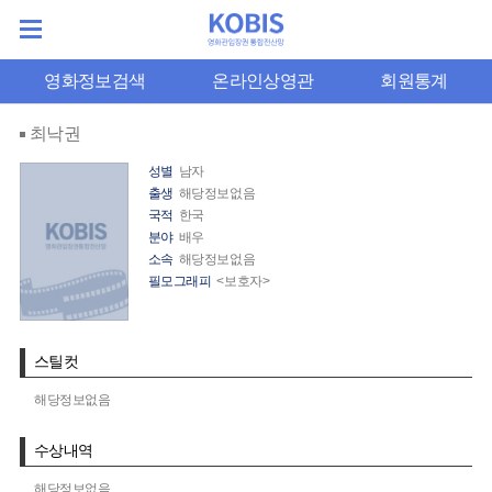
영화정보검색
온라인상영관
회원통계
최낙권
성별
남자
출생
해당정보없음
국적
한국
분야
배우
소속
해당정보없음
필모그래피
<보호자>
스틸컷
해당정보없음
수상내역
해당정보없음