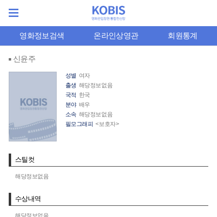
영화정보검색
온라인상영관
회원통계
신윤주
성별
여자
출생
해당정보없음
국적
한국
분야
배우
소속
해당정보없음
필모그래피
<보호자>
스틸컷
해당정보없음
수상내역
해당정보없음