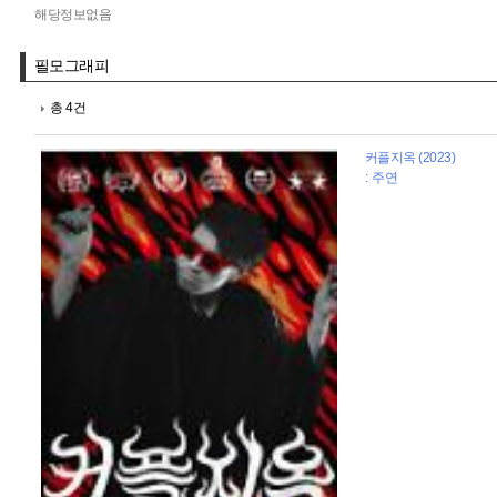
해당정보없음
필모그래피
총 4건
커플지옥 (2023)
: 주연