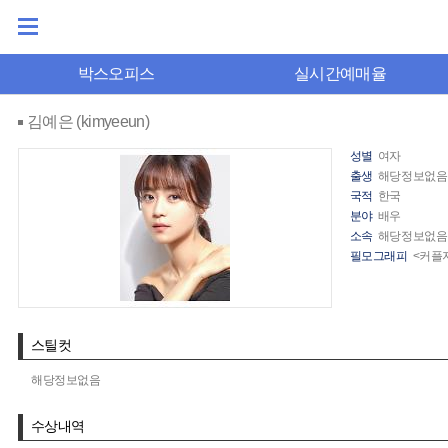
박스오피스
실시간예매율
김예은 (kimyeeun)
성별
여자
출생
해당정보없음
국적
한국
분야
배우
소속
해당정보없음
필모그래피
<커플지
스틸컷
해당정보없음
수상내역