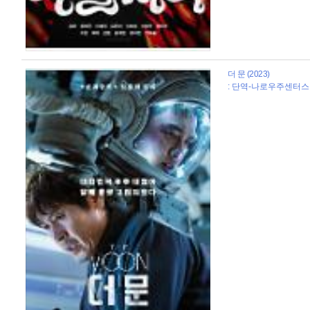
더 문 (2023)
: 단역-나로우주센터