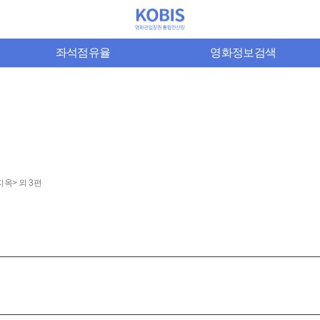
좌석점유율
영화정보검색
옥> 외 3편