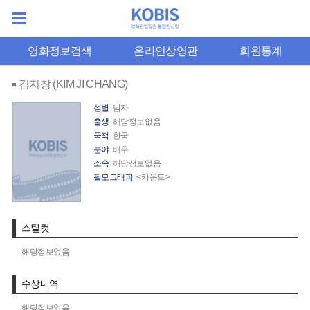
영화정보검색
온라인상영관
회원통계
김지창 (KIM JI CHANG)
성별
남자
출생
해당정보없음
국적
한국
분야
배우
소속
해당정보없음
필모그래피
<카운트>
스틸컷
해당정보없음
수상내역
해당정보없음