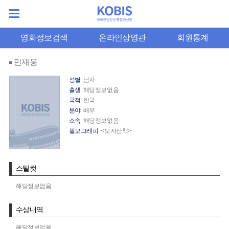
영화정보검색
온라인상영관
회원통계
민재웅
성별
남자
출생
해당정보없음
국적
한국
분야
배우
소속
해당정보없음
필모그래피
<모자산책>
스틸컷
해당정보없음
수상내역
해당정보없음