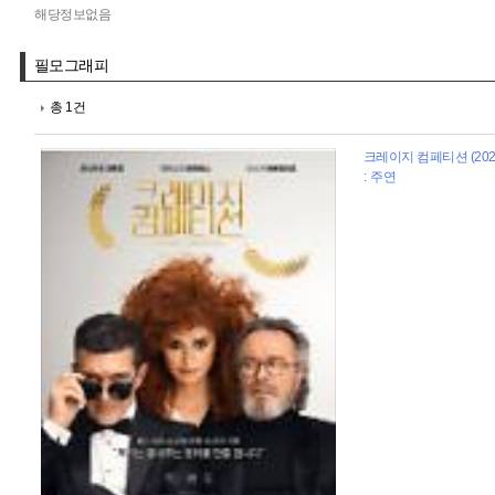
해당정보없음
필모그래피
총 1건
크레이지 컴페티션 (202
: 주연