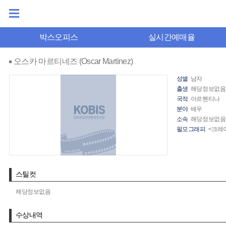
박스오피스
실시간예매율
오스카 마르티네즈 (Oscar Martinez)
성별
남자
출생
해당정보없음
국적
아르헨티나
분야
배우
소속
해당정보없음
필모그래피
<크레
스틸컷
해당정보없음
수상내역