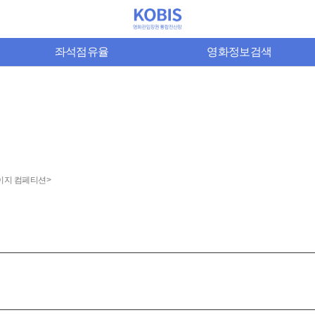
좌석점유율
영화정보검색
이지 컴페티션>