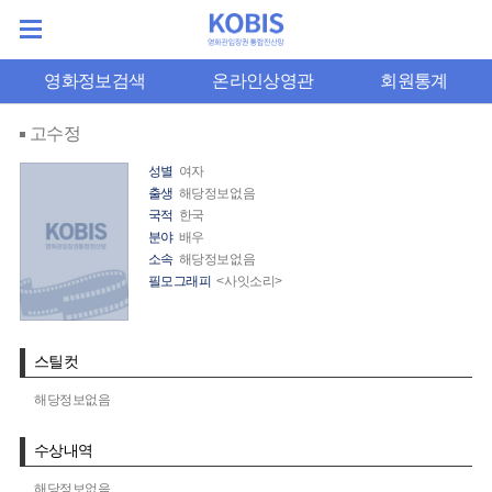
영화정보검색
온라인상영관
회원통계
고수정
성별
여자
출생
해당정보없음
국적
한국
분야
배우
소속
해당정보없음
필모그래피
<사잇소리>
스틸컷
해당정보없음
수상내역
해당정보없음