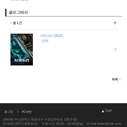
필모그래피
총 1건
사잇소리 (2022)
: 단역
목록
TOP
로그인
PC버전
(48058) 부산광역시 해운대구 수영강변대로 130(우동)
02-6261-6573 (영화정보)
이용시간: 09:00 ~ 18:00(평일)
E-mail: kobis@kofic.or.kr