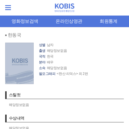
영화정보검색
온라인상영관
회원통계
한동국
성별
남자
출생
해당정보없음
국적
한국
분야
배우
소속
해당정보없음
필모그래피
<한산 리덕스> 외 2편
스틸컷
해당정보없음
수상내역
해당정보없음