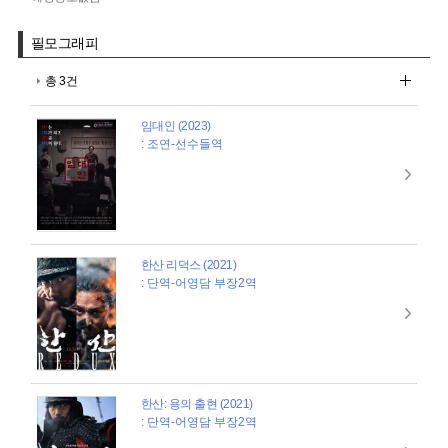
필모그래피
총 3건
임대인 (2023)
: 조연-선수들역
한산 리덕스 (2021)
: 단역-어영담 부장2역
한산: 용의 출현 (2021)
: 단역-어영담 부장2역