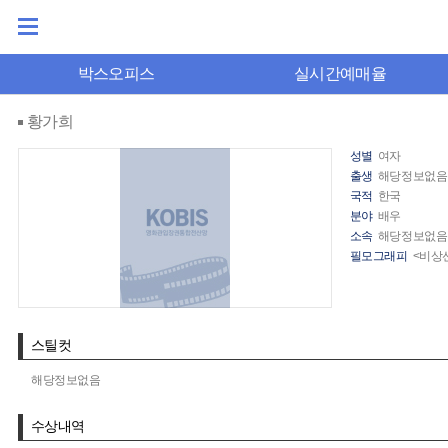
박스오피스
실시간예매율
황가희
성별
여자
출생
해당정보없음
국적
한국
분야
배우
소속
해당정보없음
필모그래피
<비상
스틸컷
해당정보없음
수상내역