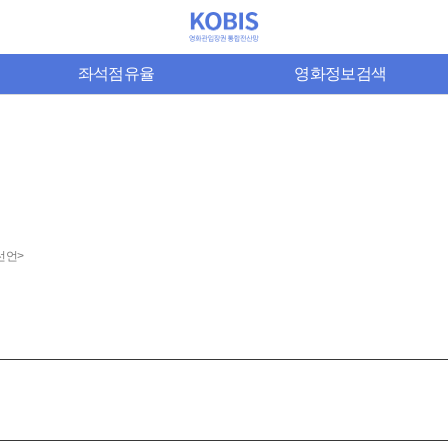
좌석점유율
영화정보검색
선언>