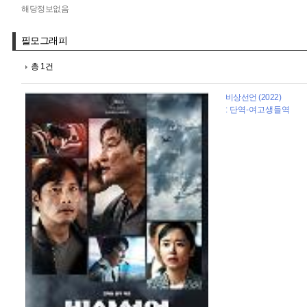
해당정보없음
필모그래피
총 1건
비상선언 (2022)
: 단역-여고생들역