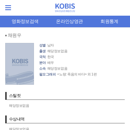
영화정보검색
온라인상영관
회원통계
채원우
성별
남자
출생
해당정보없음
국적
한국
분야
배우
소속
해당정보없음
필모그래피
<노량: 죽음의 바다> 외 1편
스틸컷
해당정보없음
수상내역
해당정보없음