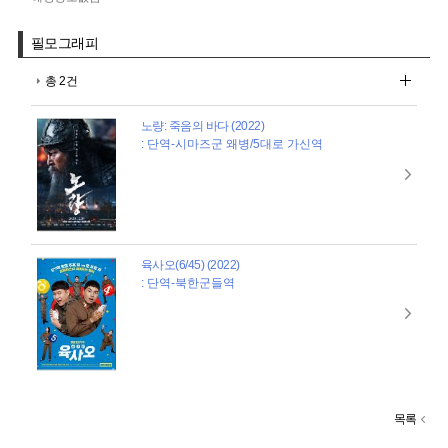
필모그래피
총 2건
노량: 죽음의 바다 (2022)
: 단역-시마즈군 왜병/5대로 가신역
육사오(6/45) (2022)
: 단역-북한군들역
목록