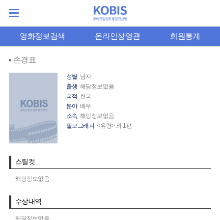
영화정보검색
온라인상영관
회원통계
손경표
성별
남자
출생
해당정보없음
국적
한국
분야
배우
소속
해당정보없음
필모그래피
<유령> 외 1편
스틸컷
해당정보없음
수상내역
해당정보없음