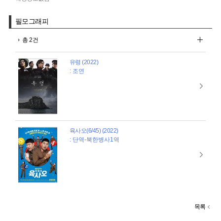
필모그래피
총 2건
유령 (2022)
: 조연
육사오(6/45) (2022)
: 단역-북한병사1역
목록