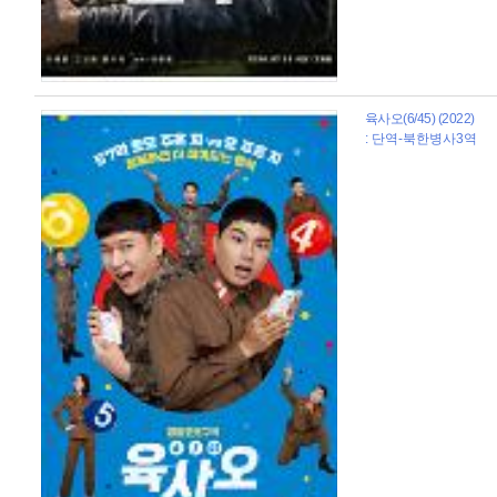
육사오(6/45) (2022)
: 단역-북한병사3역