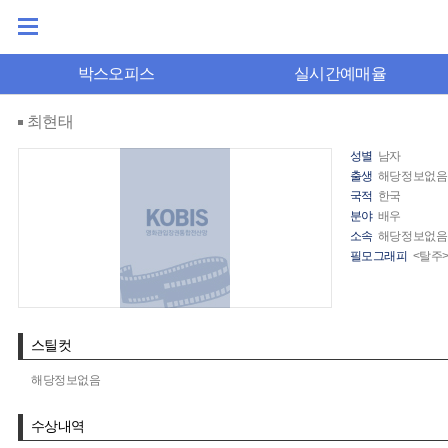
박스오피스
실시간예매율
최현태
성별
남자
출생
해당정보없음
국적
한국
분야
배우
소속
해당정보없음
필모그래피
<탈주>
스틸컷
해당정보없음
수상내역