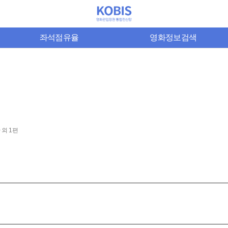
좌석점유율
영화정보검색
 외 1편