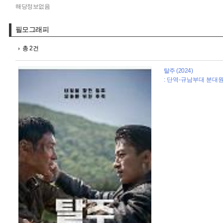
해당정보없음
필모그래피
총 2건
탈주 (2024)
: 단역-규남부대 분대