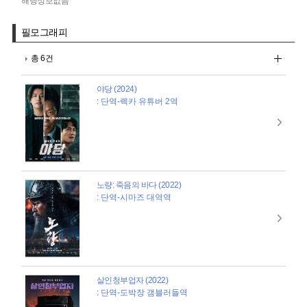
해당정보없음
필모그래피
총 6건
야당 (2024)
: 단역-렉카 유튜버 2역
노량: 죽음의 바다 (2022)
: 단역-시마즈 대역역
살인청부업자 (2022)
: 단역-도박장 갬블러들역