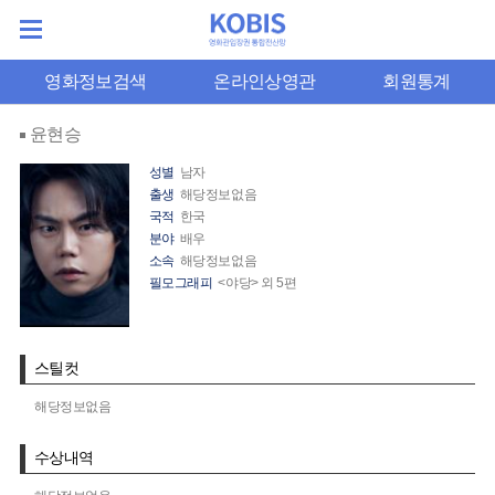
영화정보검색
온라인상영관
회원통계
윤현승
성별
남자
출생
해당정보없음
국적
한국
분야
배우
소속
해당정보없음
필모그래피
<야당> 외 5편
스틸컷
해당정보없음
수상내역