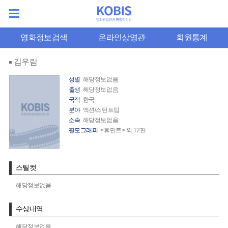
영화정보검색
온라인상영관
회원통계
김우람
성별
해당정보없음
출생
해당정보없음
국적
한국
분야
액션/스턴트팀
소속
해당정보없음
필모그래피
<휴민트> 외 12편
스틸컷
해당정보없음
수상내역
해당정보없음