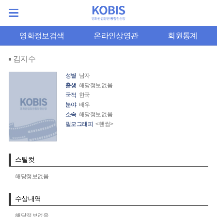
영화정보검색
온라인상영관
회원통계
김지수
성별
남자
출생
해당정보없음
국적
한국
분야
배우
소속
해당정보없음
필모그래피
<핸썸>
스틸컷
해당정보없음
수상내역
해당정보없음