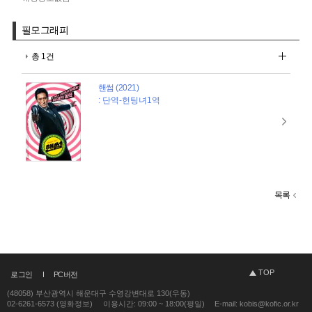
필모그래피
총 1건
핸썸 (2021)
: 단역-헌팅녀1역
목록
TOP
로그인
PC버전
(48058) 부산광역시 해운대구 수영강변대로 130(우동)
02-6261-6573 (영화정보)
이용시간: 09:00 ~ 18:00(평일)
E-mail: kobis@kofic.or.kr