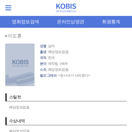
영화정보검색
온라인상영관
회원통계
이도훈
성별
남자
출생
해당정보없음
국적
한국
분야
제작팀 | 배우
소속
해당정보없음
필모그래피
<윤시내가 사라졌다>
스틸컷
해당정보없음
수상내역
해당정보없음