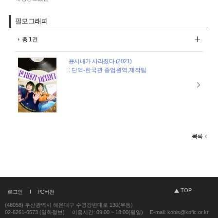
필모그래피
총 1건
윤시내가 사라졌다 (2021)
: 단역-한국관 종업원역,제작팀
목록
TOP
로그인
PC버전
(48058) 부산광역시 해운대구 수영강변대로 130(우동)
02-6261-6573 (영화정보)
이용시간: 09:00 ~ 18:00(평일)
E-mail: kobis@kofic.or.kr