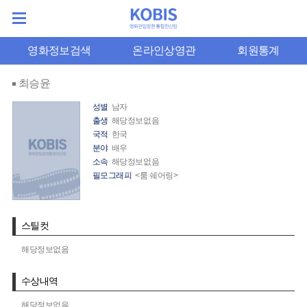
영화정보검색
온라인상영관
회원통계
최승윤
성별
남자
출생
해당정보없음
국적
한국
분야
배우
소속
해당정보없음
필모그래피
<룸 쉐어링>
스틸컷
해당정보없음
수상내역
해당정보없음