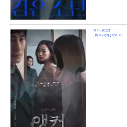
앵커 (2022)
: 단역-국제1부장역