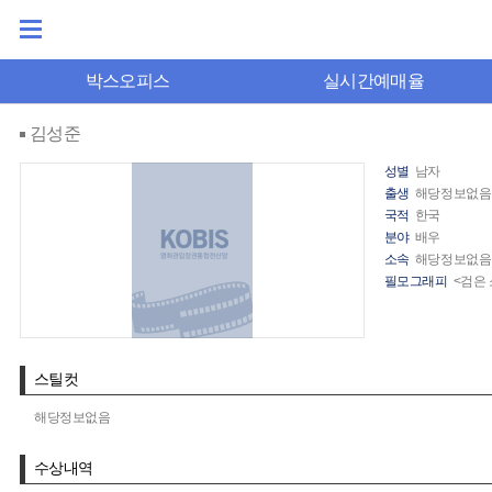
박스오피스
실시간예매율
김성준
성별
남자
출생
해당정보없음
국적
한국
분야
배우
소속
해당정보없음
필모그래피
<검은 
스틸컷
해당정보없음
수상내역