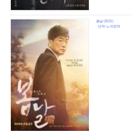
봄날 (2021)
: 단역-노과장역