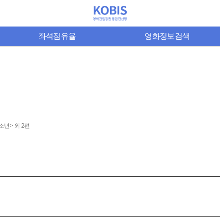
좌석점유율
영화정보검색
소년> 외 2편