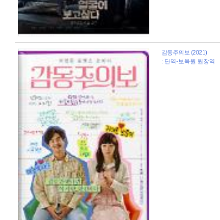
감동주의보 (2021)
: 단역-보육원 원장역