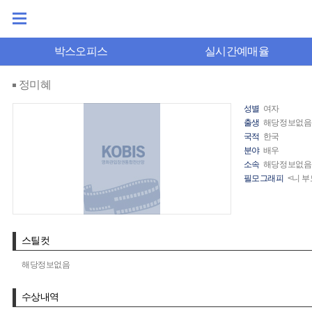
박스오피스
실시간예매율
정미혜
성별
여자
출생
해당정보없음
국적
한국
분야
배우
소속
해당정보없음
필모그래피
<니 부
스틸컷
해당정보없음
수상내역