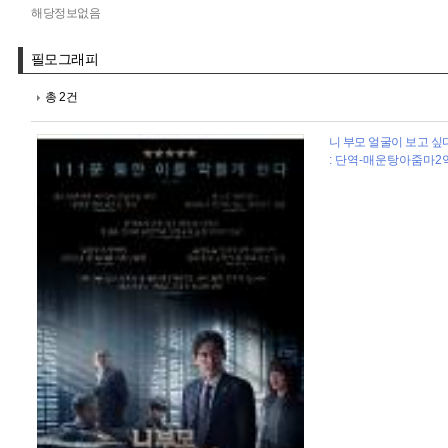
해당정보없음
필모그래피
총 2건
니 부모 얼굴이 보고 싶다 
: 단역-매운탕아줌마2