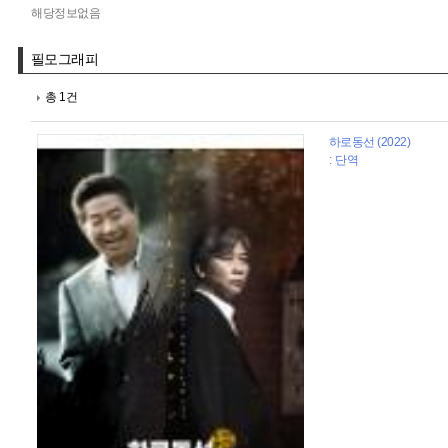
해당정보없음
필모그래피
총 1건
하로동선 (2022)
: 단역