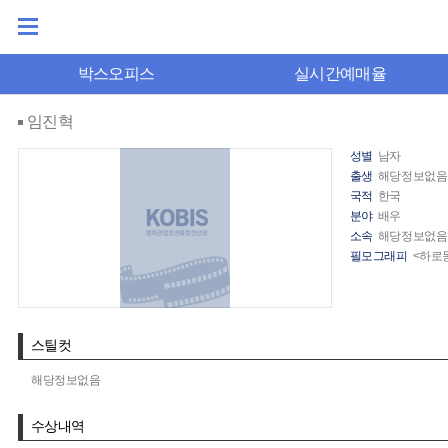
박스오피스
실시간예매율
임진혁
성별
남자
출생
해당정보없음
국적
한국
분야
배우
소속
해당정보없음
필모그래피
<하로
스틸컷
해당정보없음
수상내역